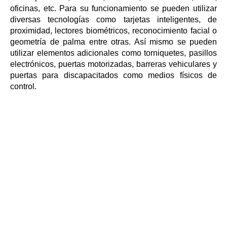
oficinas, etc. Para su funcionamiento se pueden utilizar
diversas tecnologías como tarjetas inteligentes, de
proximidad, lectores biométricos, reconocimiento facial o
geometría de palma entre otras. Así mismo se pueden
utilizar elementos adicionales como torniquetes, pasillos
electrónicos, puertas motorizadas, barreras vehiculares y
puertas para discapacitados como medios físicos de
control.
Todos estos elementos son administrados mediante un
software que permite de manera online (en tiempo real)
conocer todos los movimientos de personal dentro de las
áreas a controlar: Áreas de control de acceso, Control de
pasillos electrónicos (lobby y recepciones), Control de
torniquetes, Control de puertas automáticas, Control de
estacionamiento