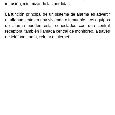
intrusión, minimizando las pérdidas.
La función principal de un sistema de alarma es advertir
el allanamiento en una vivienda o inmueble. Los equipos
de alarma pueden estar conectados con una central
receptora, también llamada central de monitoreo, a través
de teléfono, radio, celular o internet.
BENEFICIOS
• Clima de seguridad
El tener instalada en el hogar u oficina, una
alarma de alta tecnología, monitoreada por una
compañía profesional; proporciona la tranquilidad
de saber que el patrimonio está seguro.
• Disuasión efectiva
Los sistemas de alarma son altamente